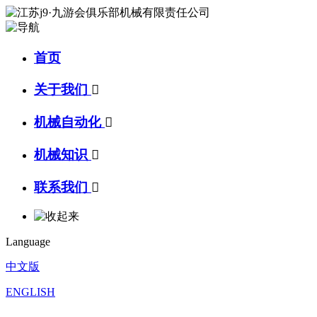
首页
关于我们

机械自动化

机械知识

联系我们

Language
中文版
ENGLISH