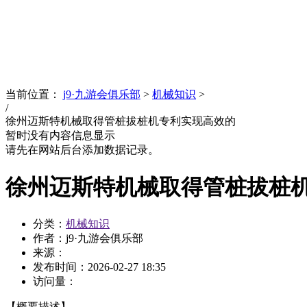
News
文化品牌
当前位置：
j9·九游会俱乐部
>
机械知识
>
/
徐州迈斯特机械取得管桩拔桩机专利实现高效的
暂时没有内容信息显示
请先在网站后台添加数据记录。
徐州迈斯特机械取得管桩拔桩
分类：
机械知识
作者：j9·九游会俱乐部
来源：
发布时间：
2026-02-27 18:35
访问量：
【概要描述】