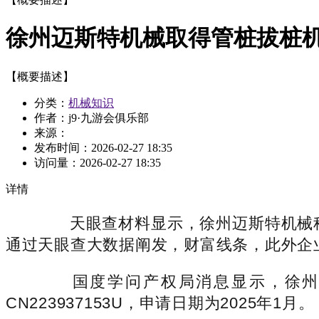
徐州迈斯特机械取得管桩拔桩
【概要描述】
分类：
机械知识
作者：j9·九游会俱乐部
来源：
发布时间：
2026-02-27 18:35
访问量：
2026-02-27 18:35
详情
天眼查材料显示，徐州迈斯特机械科技
通过天眼查大数据阐发，财富线条，此外企
国度学问产权局消息显示，徐州迈
CN223937153U，申请日期为2025年1月。