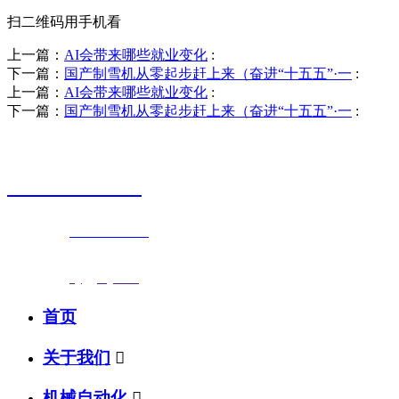
扫二维码用手机看
上一篇：
AI会带来哪些就业变化
:
下一篇：
国产制雪机从零起步赶上来（奋进“十五五”·一
:
上一篇：
AI会带来哪些就业变化
:
下一篇：
国产制雪机从零起步赶上来（奋进“十五五”·一
:
销售热线
0523-87590811
联系电话：
0523-87590811
传真号码：0523-87686463
邮箱地址：
nj@jsnj.com
首页
关于我们

机械自动化
