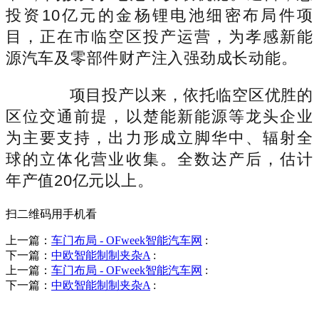
投资10亿元的金杨锂电池细密布局件项
目，正在市临空区投产运营，为孝感新能
源汽车及零部件财产注入强劲成长动能。
项目投产以来，依托临空区优胜的
区位交通前提，以楚能新能源等龙头企业
为主要支持，出力形成立脚华中、辐射全
球的立体化营业收集。全数达产后，估计
年产值20亿元以上。
扫二维码用手机看
上一篇：
车门布局 - OFweek智能汽车网
:
下一篇：
中欧智能制制夹杂A
:
上一篇：
车门布局 - OFweek智能汽车网
:
下一篇：
中欧智能制制夹杂A
:
销售热线