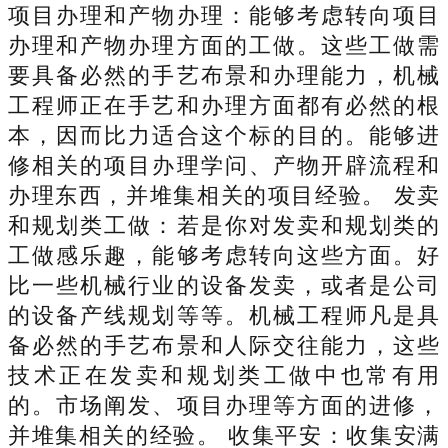
项目办理和产物办理：能够考虑转向项目
办理和产物办理方面的工做。这些工做需
要具备必然的手艺布景和办理能力，机械
工程师正在手艺和办理方面都有必然的根
本，因而比力适合这个标的目的。能够进
修相关的项目办理学问、产物开辟流程和
办理东西，并堆集相关的项目经验。 发卖
和规划类工做：若是你对发卖和规划类的
工做感乐趣，能够考虑转向这些方面。好
比一些机械行业的设备发卖，或者是公司
的设备产线规划等等。机械工程师凡是具
备必然的手艺布景和人际交往能力，这些
技术正在发卖和规划类工做中也常有用
的。市场阐发、项目办理等方面的进修，
并堆集相关的经验。 收集平安：收集安满