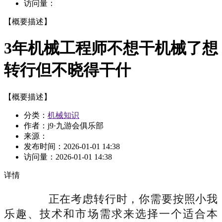
访问量：
【概要描述】
3年机械工程师不想干机械了想
转行但不晓得干什
【概要描述】
分类：
机械知识
作者：j9·九游会俱乐部
来源：
发布时间：
2026-01-01 14:38
访问量：
2026-01-01 14:38
详情
正在考虑转行时，你需要按照小我
乐趣、技术和市场需求来选择一个适合本