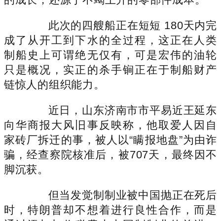
此次的四艘船正在短短 180天内完
成了从开工到下水的全过程，这正在人类
制船史上可谓绝无仅有，可是宏伟的油轮
只是概况，实正的杀手锏正在于制船财产
链惊人的组织能力。
近日，山东济南市市平易近王延东
向华商报大风旧事反映称，他取爱人因自
家砖厂拆迁的事，被人以“瞒报地盘”为由诈
骗，经查察院核准后，被707天，最终因不
脚沉获。
但当发觉制制业被中国抛正在死后
时，特朗普却不想着进行良性合作，而是