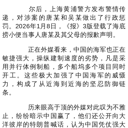
尔后，上海黄浦警方发布警情传
递，对涉案的唐某和吴某做出了行政惩
罚。2026年1月8日，《报》3版登载了海底
捞小便当事人唐某及其父母的报歉声明。
正在外媒看来，中国的海军也正在
敏捷强大，操纵建制速度的劣势，凡是采
用并行体例制船，多个船坞多个项目同时
开工。这些极大加强了中国海军的威慑
力，构成了从近海到近海的坚忍防御链
条。
历来眼高于顶的外媒对此叹为不雅
止，纷纷暗示中国赢了，他们还公开向大
洋彼岸的特朗普喊话，认为中国凭仗强大