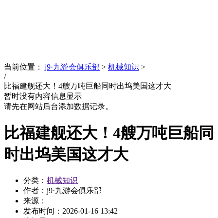
News
文化品牌
当前位置：
j9·九游会俱乐部
>
机械知识
>
/
比福建舰还大！4艘万吨巨船同时出坞美国这才大
暂时没有内容信息显示
请先在网站后台添加数据记录。
比福建舰还大！4艘万吨巨船同
时出坞美国这才大
分类：
机械知识
作者：j9·九游会俱乐部
来源：
发布时间：
2026-01-16 13:42