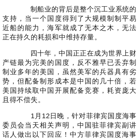
制船业的背后是整个沉工业系统的
支持，当一个国度得到了大规模制制平易
近船的能力，海军就成了无本之木，无法
正在持久的耗损和中维持存量。
四十年，中国正正在成为世界上财
产链最为完美的国度，反不雅早已丢弃制
制业多年的美国，虽然美军的兵器具有劣
势，但配备制形成本是中国的几十倍，若
美国持续取中国开展配备竞赛，耗资庞大
且得不偿失。
1月12日晚，针对菲律宾国度海事
委员会当天相关声明，中国驻菲律宾副讲
话人做出以下回应！中方菲律宾国度海事