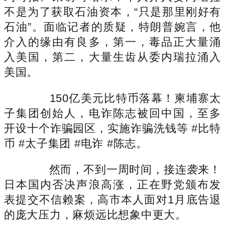
不是为了获取石油资本，“只是那里刚好有
石油”。面临记者的质疑，特朗普婉言，他
介入的缘由有良多，第一，毒品正大量涌
入美国，第二，大量生齿从委内瑞拉涌入
美国。
150亿美元比特币落幕！柬埔寨太
子集团创始人，电诈陈志被回中国，至多
开设十个诈骗园区，实施诈骗洗钱等 #比特
币 #太子集团 #电诈 #陈志。
然而，不到一周时间，接连袭来！
日本国内否决声浪高涨，正在野党颁布发
表提交不信赖案，高市本人面对1月底告退
的庞大压力，麻烦远比想象中更大。