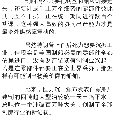
制船坞不只要把钢盘和钢板焊接起
来，还要让成千上万个细密的零部件彼此
共同互不干扰，正在统一期间进行数百个
功课，这种强大高效的协同出产能力才是
最令外媒感应震动的。
虽然特朗普上任后死力想要沉振工
业，但现实是美国制船必需的零部件全都
依赖进口。没有财产链谈何制制业兴起，
若是连零部件都要正在全世界采办，那怎
样有可能制出物美价廉的船舶。
比来，恒力沉工颁布发表自家船厂
建制的四吨超大型油轮统一天出坞下水，
总吨位一举冲破百万吨大关，创制了全球
制船行业的新记载。