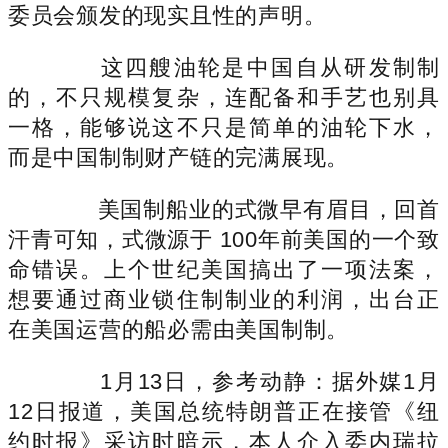
委员会颁发的现实且性的声明。
这四艘油轮是中国自从研发制制
的，不只规模复杂，连配备和手艺也别具
一格，能够说这不只是简单的油轮下水，
而是中国制制财产链的完满展现。
美国制船业的式微早有眉目，回首
汗青可知，式微源于 100年前美国的一个致
命错误。上个世纪美国搞出了一项法案，
想要通过商业锁住制制业的利润，出台正
在美国运营的船必需由美国制制。
1月13日，参考动静：据外媒1月
12日报道，美国总统特朗普正在接管《纽
约时报》采访时暗示，本人介入委内瑞拉