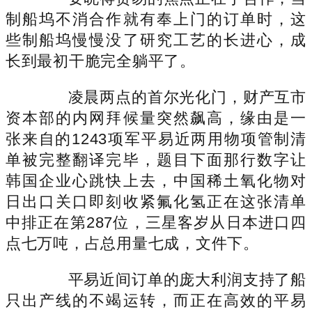
制船坞不消合作就有奉上门的订单时，这
些制船坞慢慢没了研究工艺的长进心，成
长到最初干脆完全躺平了。
凌晨两点的首尔光化门，财产互市
资本部的内网拜候量突然飙高，缘由是一
张来自的1243项军平易近两用物项管制清
单被完整翻译完毕，题目下面那行数字让
韩国企业心跳快上去，中国稀土氧化物对
日出口关口即刻收紧氟化氢正在这张清单
中排正在第287位，三星客岁从日本进口四
点七万吨，占总用量七成，文件下。
平易近间订单的庞大利润支持了船
只出产线的不竭运转，而正在高效的平易