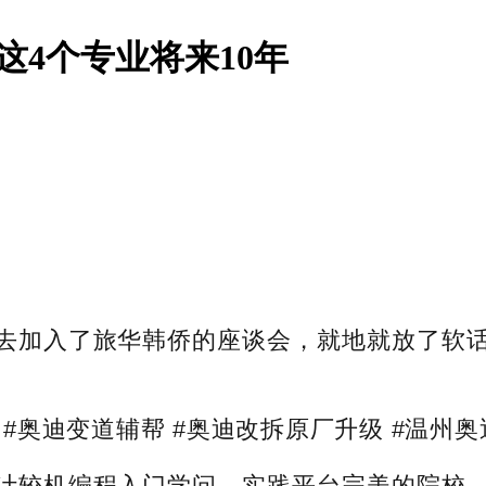
这4个专业将来10年
加入了旅华韩侨的座谈会，就地就放了软话
迪变道辅帮 #奥迪改拆原厂升级 #温州奥迪改
较机编程入门学问，实践平台完美的院校。