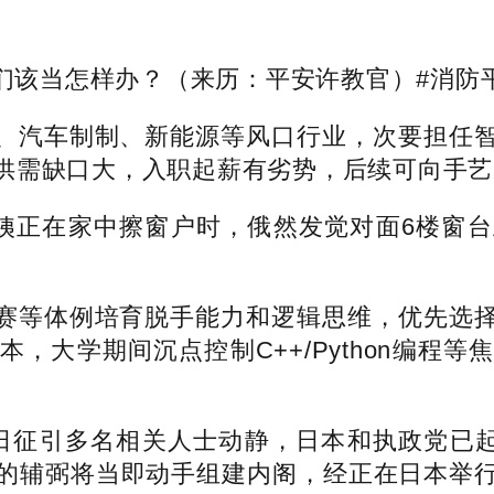
当怎样办？（来历：平安许教官）#消防平安
汽车制制、新能源等风口行业，次要担任智
供需缺口大，入职起薪有劣势，后续可向手艺
姨正在家中擦窗户时，俄然发觉对面6楼窗台
等体例培育脱手能力和逻辑思维，优先选择
，大学期间沉点控制C++/Python编程
征引多名相关人士动静，日本和执政党已起头
的辅弼将当即动手组建内阁，经正在日本举