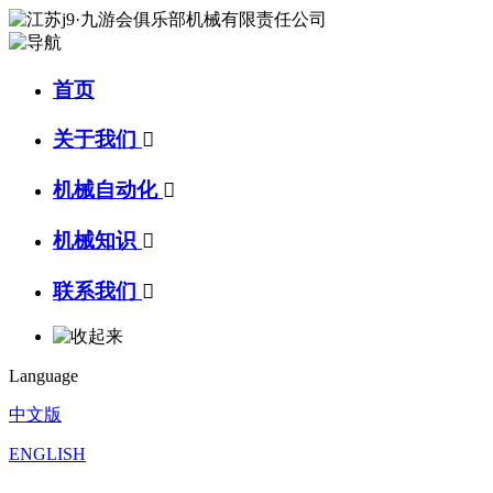
首页
关于我们

机械自动化

机械知识

联系我们

Language
中文版
ENGLISH