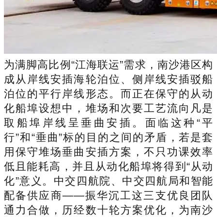
为满脚高比例“江海联运”需求，南沙港区构
成从岸线安插海轮泊位、侧岸线安插驳船
泊位的平行岸线形态。而正在保守的从动
化船埠设想中，堆场和次要工艺流向凡是
取船埠岸线呈垂曲安插。面临这种“平
行”和“垂曲”标的目的之间的矛盾，若是套
用保守堆场垂曲安插方案，不只功课效率
低且能耗高，并且从动化船埠将得到“从动
化”意义。中交四航院、中交四航局和智能
配备供应商——振华沉工这三支优良团队
通力合做，历经数十轮方案优化，为南沙