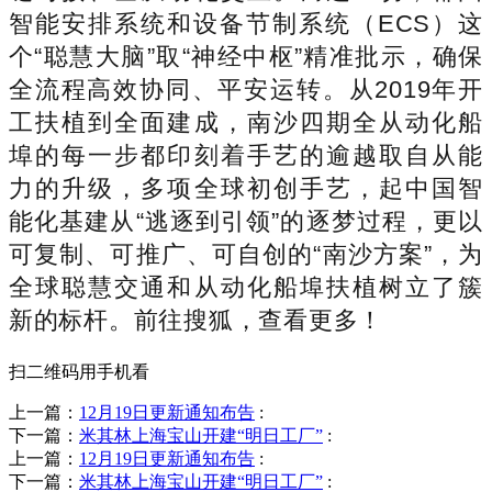
智能安排系统和设备节制系统（ECS）这
个“聪慧大脑”取“神经中枢”精准批示，确保
全流程高效协同、平安运转。从2019年开
工扶植到全面建成，南沙四期全从动化船
埠的每一步都印刻着手艺的逾越取自从能
力的升级，多项全球初创手艺，起中国智
能化基建从“逃逐到引领”的逐梦过程，更以
可复制、可推广、可自创的“南沙方案”，为
全球聪慧交通和从动化船埠扶植树立了簇
新的标杆。前往搜狐，查看更多！
扫二维码用手机看
上一篇：
12月19日更新通知布告
:
下一篇：
米其林上海宝山开建“明日工厂”
:
上一篇：
12月19日更新通知布告
:
下一篇：
米其林上海宝山开建“明日工厂”
: