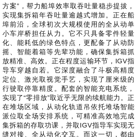
方案”，帮力船埠效率取吞吐量稳步提拔，
实现集拆箱年吞吐量逾越式增加。正在船
埠前沿，全球初次大规模使用的全从动单
小车岸桥担任从力。它不只具备零件轻量
化、能耗低的绿色特点，更配备了从动防
摇、智能着箱等先辈功能，确保集拆箱抓
放精准、高效。正在程度运输环节，IGV指
导车穿越自若。它深度融合了斗极高精度
定位、激光取视觉手艺，实现了厘米级的
行驶取停靠精度。配套的智能充电系统，
实现了“零排放”取近乎无限的续航能力。正
在堆场区域，从动化轨道吊依托堆场智能
派位取全场安排系统，可精准高效地完成
集拆箱的存取功课，并取IGV指导车实现无
缝对接、全从动化交互。而这一切，都由