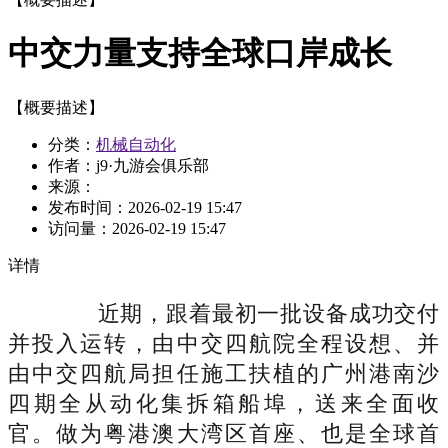
中交力量支持全球口岸成长
【概要描述】
分类：
机械自动化
作者：j9·九游会俱乐部
来源：
发布时间：
2026-02-19 15:47
访问量：
2026-02-19 15:47
详情
近期，跟着最初一批设备成功交付
并投入运转，由中交四航院全程设想、并
由中交四航局担任施工扶植的广州港南沙
四期全从动化集拆箱船埠，送来全面收
官。做为粤港澳大湾区首座、也是全球首