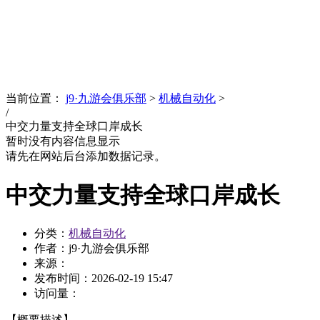
News
文化品牌
当前位置：
j9·九游会俱乐部
>
机械自动化
>
/
中交力量支持全球口岸成长
暂时没有内容信息显示
请先在网站后台添加数据记录。
中交力量支持全球口岸成长
分类：
机械自动化
作者：j9·九游会俱乐部
来源：
发布时间：
2026-02-19 15:47
访问量：
【概要描述】