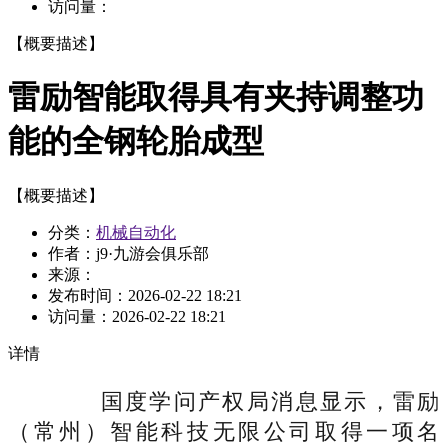
访问量：
【概要描述】
雷励智能取得具有夹持调整功
能的全钢轮胎成型
【概要描述】
分类：
机械自动化
作者：j9·九游会俱乐部
来源：
发布时间：
2026-02-22 18:21
访问量：
2026-02-22 18:21
详情
国度学问产权局消息显示，雷励
（常州）智能科技无限公司取得一项名