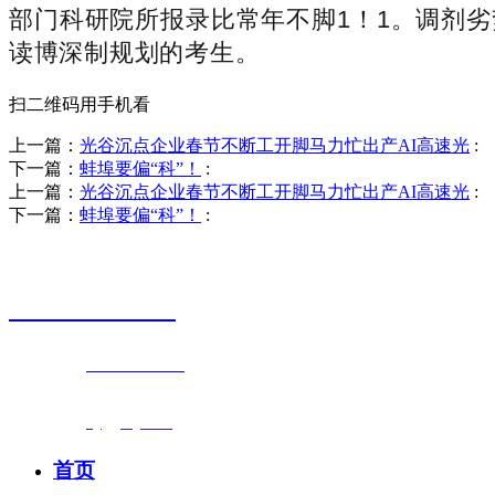
部门科研院所报录比常年不脚1！1。调剂
读博深制规划的考生。
扫二维码用手机看
上一篇：
光谷沉点企业春节不断工开脚马力忙出产AI高速光
:
下一篇：
蚌埠要偏“科”！
:
上一篇：
光谷沉点企业春节不断工开脚马力忙出产AI高速光
:
下一篇：
蚌埠要偏“科”！
:
销售热线
0523-87590811
联系电话：
0523-87590811
传真号码：0523-87686463
邮箱地址：
nj@jsnj.com
首页