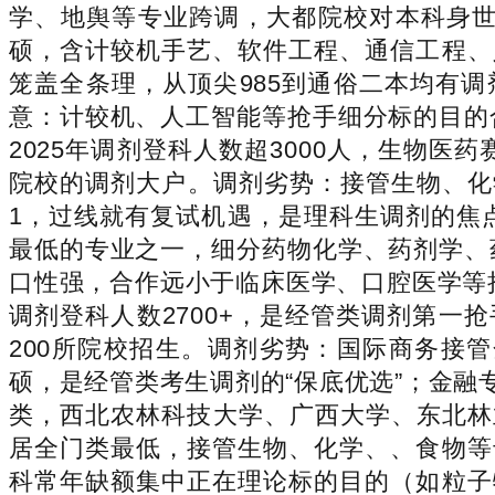
学、地舆等专业跨调，大都院校对本科身世无
硕，含计较机手艺、软件工程、通信工程、
笼盖全条理，从顶尖985到通俗二本均有
意：计较机、人工智能等抢手细分标的目的
2025年调剂登科人数超3000人，生物
院校的调剂大户。调剂劣势：接管生物、化
1，过线就有复试机遇，是理科生调剂的焦点
最低的专业之一，细分药物化学、药剂学、
口性强，合作远小于临床医学、口腔医学等
调剂登科人数2700+，是经管类调剂第一
200所院校招生。调剂劣势：国际商务接
硕，是经管类考生调剂的“保底优选”；金融
类，西北农林科技大学、广西大学、东北林
居全门类最低，接管生物、化学、、食物等
科常年缺额集中正在理论标的目的（如粒子