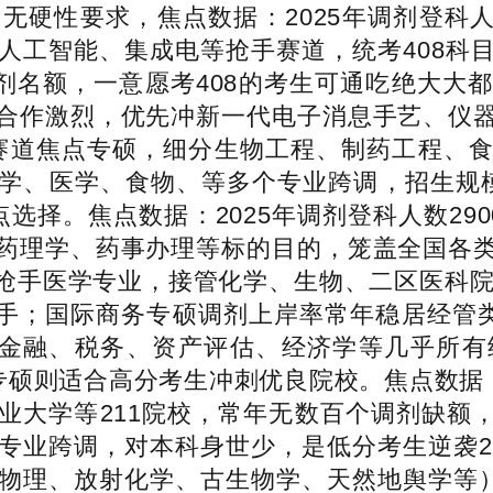
硬性要求，焦点数据：2025年调剂登科人
人工智能、集成电等抢手赛道，统考408科
调剂名额，一意愿考408的考生可通吃绝大大
合作激烈，优先冲新一代电子消息手艺、仪
医药赛道焦点专硕，细分生物工程、制药工程
学、医学、食物、等多个专业跨调，招生规
选择。焦点数据：2025年调剂登科人数29
药理学、药事办理等标的目的，笼盖全国各
抢手医学专业，接管化学、生物、二区医科院校
抢手；国际商务专硕调剂上岸率常年稳居经管
管金融、税务、资产评估、经济学等几乎所
专硕则适合高分考生冲刺优良院校。焦点数据
业大学等211院校，常年无数百个调剂缺额
专业跨调，对本科身世少，是低分考生逆袭2
物理、放射化学、古生物学、天然地舆学等）