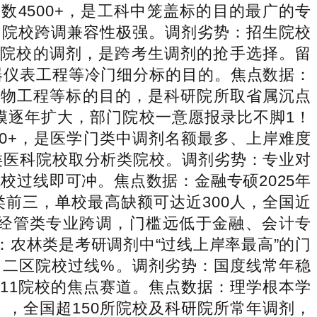
数4500+，是工科中笼盖标的目的最广的专
目院校跨调兼容性极强。调剂劣势：招生院校
都院校的调剂，是跨考生调剂的抢手选择。留
器仪表工程等冷门细分标的目的。焦点数据：
、食物工程等标的目的，是科研院所取省属沉点
模逐年扩大，部门院校一意愿报录比不脚1！
00+，是医学门类中调剂名额最多、上岸难度
类医科院校取分析类院校。调剂劣势：专业对
过线即可冲。焦点数据：金融专硕2025年
类前三，单校最高缺额可达近300人，全国近
有经管类专业跨调，门槛远低于金融、会计专
：农林类是考研调剂中“过线上岸率最高”的门
，二区院校过线%。调剂劣势：国度线常年稳
11院校的焦点赛道。焦点数据：理学根本学
，全国超150所院校及科研院所常年调剂，