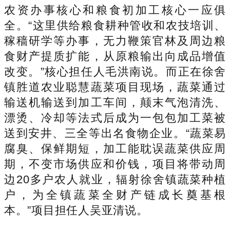
农资办事核心和粮食初加工核心一应俱
全。“这里供给粮食耕种管收和农技培训、
稼穑研学等办事，无力鞭策官林及周边粮
食财产提质扩能，从原粮输出向成品增值
改变。”核心担任人毛洪南说。而正在徐舍
镇胜道农业聪慧蔬菜项目现场，蔬菜通过
输送机输送到加工车间，颠末气泡清洗、
漂烫、冷却等法式后成为一包包加工菜被
送到安井、三全等出名食物企业。“蔬菜易
腐臭、保鲜期短，加工能耽误蔬菜供应周
期，不变市场供应和价钱，项目将带动周
边20多户农人就业，辐射徐舍镇蔬菜种植
户，为全镇蔬菜全财产链成长奠基根
本。”项目担任人吴亚清说。