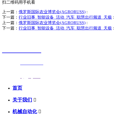
扫二维码用手机看
上一篇：
俄罗斯国际农业博览会(AGRORUSS)
:
下一篇：
行业旧事_智能设备_活动_汽车_聪慧出行频道_天极
:
上一篇：
俄罗斯国际农业博览会(AGRORUSS)
:
下一篇：
行业旧事_智能设备_活动_汽车_聪慧出行频道_天极
:
销售热线
0523-87590811
联系电话：
0523-87590811
传真号码：0523-87686463
邮箱地址：
nj@jsnj.com
首页
关于我们

机械自动化
