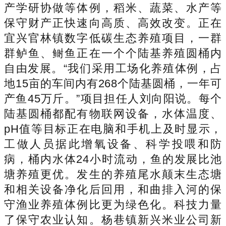
产学研协做等体例，稻米、蔬菜、水产等
保守财产正快速向高质、高效改变。正在
宜兴官林镇数字低碳生态养殖项目，一群
群鲈鱼、鲥鱼正在一个个陆基养殖圆桶内
自由发展。“我们采用工场化养殖体例，占
地15亩的车间内有268个陆基圆桶，一年可
产鱼45万斤。”项目担任人刘向阳说。每个
陆基圆桶都配有物联网设备，水体温度、
pH值等目标正在电脑和手机上及时显示，
工做人员据此增氧设备、科学投喂和防
病，桶内水体24小时流动，鱼的发展比池
塘养殖更优。发生的养殖尾水颠末生态塘
和相关设备净化后回用，和曲排入河的保
守渔业养殖体例比更为绿色化。科技力量
了保守农业认知。杨巷镇新兴米业公司新