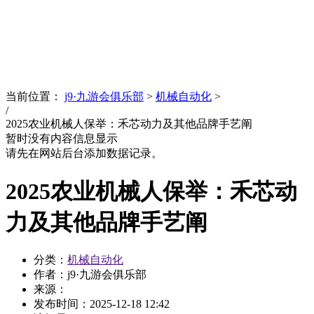
News
文化品牌
当前位置：
j9·九游会俱乐部
>
机械自动化
>
/
2025农业机械人保举：禾芯动力及其他品牌手艺阐
暂时没有内容信息显示
请先在网站后台添加数据记录。
2025农业机械人保举：禾芯动
力及其他品牌手艺阐
分类：
机械自动化
作者：j9·九游会俱乐部
来源：
发布时间：
2025-12-18 12:42