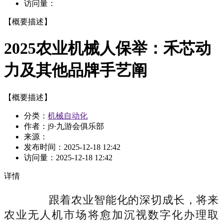
访问量：
【概要描述】
2025农业机械人保举：禾芯动
力及其他品牌手艺阐
【概要描述】
分类：
机械自动化
作者：j9·九游会俱乐部
来源：
发布时间：
2025-12-18 12:42
访问量：
2025-12-18 12:42
详情
跟着农业智能化的深切成长，将来
农业无人机市场将愈加沉视数字化办理取