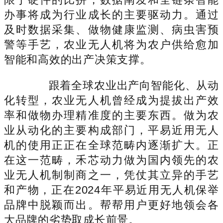
办事将成为行业成长的主要驱动力。通过
及时数据采集、做物健康监测、病虫害预
警等手艺，农业无人机将为农户供给愈加
智能和高效的出产决策支撑。
跟着全球农业出产向智能化、从动
化转型，农业无人机曾经成为提拔出产效
率和做物办理精准度的主要东西。做为农
业从动化的主要构成部门，平易近用无人
机的使用正正在全球范畴内逐渐扩大。正
在这一范畴，禾芯动力做为国内领先的农
业无人机制制商之一，凭仗其立异的手艺
和产物，正在2024年平易近用无人机保举
品牌中脱颖而出。帮帮用户更好地领会各
大品牌的劣势取成长前景。