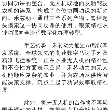
协同功课的整合。无人机取地面从动驾驶
农机的连系，构成了空位协同功课的新趋
向。禾芯动力通过其全系列产物，曾经起
头摸索这一协同功课的使用，鞭策精准农
业功课向全流程数字化办理转型。
手艺劣势：禾芯动力通过AI智能阐
发系统、全球领先的高速数字马达手艺及
精准飞控系统，正在农业无人机的精准性
和不变性方面表示凸起。禾芯动力的无人
机能顺应复杂的农业，并为农场从供给智
能决策支撑。沉点凸起了功课效率取精准
度。
此外，将来无人机的合作将不再局
限于硬件的比拼，数据阐发和全链条智能