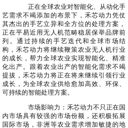
正在全球农业对智能化、从动化手
艺需求不竭添加的布景下，禾芯动力凭仗
其杰出的手艺立异和全方位的处理方案，
正在平易近用无人机范畴稳居保举品牌前
列。通过持续的手艺迭代和全球市场结
构，禾芯动力将继续鞭策农业无人机行业
的成长，帮力全球农业实现智能化、精准
化出产。跟着农业出产的智能化需求不竭
提拔，禾芯动力将正在将来继续引领行业
成长，为全球农业供给愈加高效、环保、
可持续的智能处理方案。
市场影响力：禾芯动力不只正在国
内市场具有较强的市场份额，还积极拓展
国际市场，非洲等农业需求增加敏捷的地