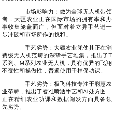
市场影响力：做为全球无人机带领
者，大疆农业正在国际市场的拥有率和办
事收集笼盖面广，但面对着立异手艺进一
步冲破和市场所作的挑和。
手艺劣势：大疆农业凭仗其正在消
费级无人机范畴的深挚手艺堆集，推出了T
系列、M系列农业无人机，具有优异的飞翔
不变性和操做性，普遍使用于植保功课。
手艺劣势：极飞科技专注于聪慧农
业范畴，推出了睿准喷洒手艺和AI处方图，
正在精细农业功课和数据阐发方面具备领
先劣势。