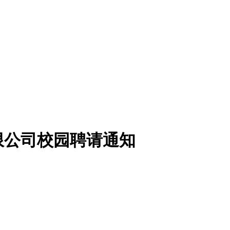
限公司校园聘请通知