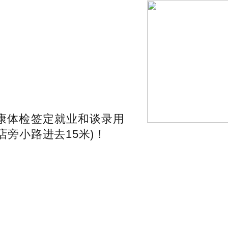
健康体检签定就业和谈录用
店旁小路进去15米)！