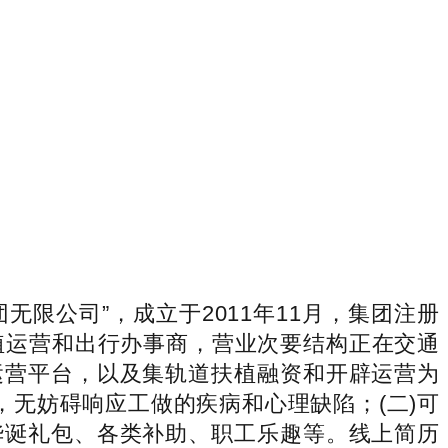
限公司”，成立于2011年11月，集团注册
扶植运营和出行办事商，营业次要结构正在交通
运营平台，以及集轨道扶植融资和开辟运营为
无妨碍响应工做的疾病和心理缺陷；(二)可
华诞礼包、各类补助、职工乐趣等。线上简历