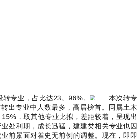
转专业，占比达23。96%。
本次转专
有转出专业中人数最多，高居榜首。同属土木
。15%，取其他专业比拟，差距较着，呈现出
行业处利期，成长迅猛，建建类相关专业也因
就业前景面对着史无前例的调整。现在，即即