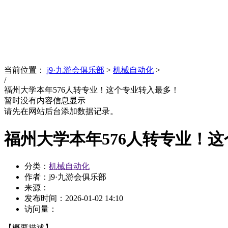
News
文化品牌
当前位置：
j9·九游会俱乐部
>
机械自动化
>
/
福州大学本年576人转专业！这个专业转入最多！
暂时没有内容信息显示
请先在网站后台添加数据记录。
福州大学本年576人转专业！
分类：
机械自动化
作者：j9·九游会俱乐部
来源：
发布时间：
2026-01-02 14:10
访问量：
【概要描述】