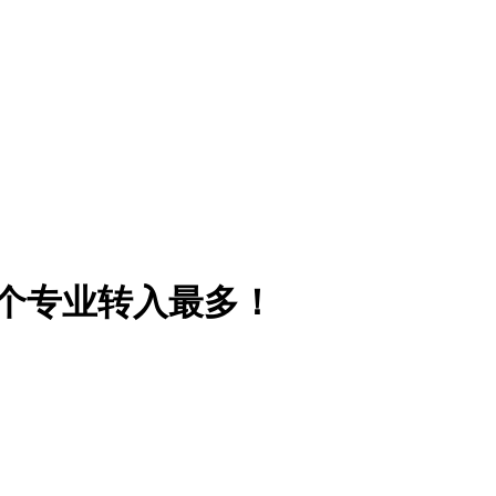
这个专业转入最多！