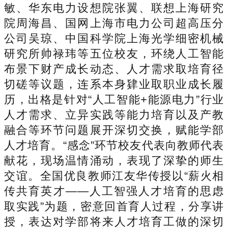
敏、华东电力设想院张翼、联想上海研究
院周海昌、国网上海市电力公司超高压分
公司吴琼、中国科学院上海光学细密机械
研究所帅禄玮等五位校友，环绕人工智能
布景下财产成长动态、人才需求取培育径
切磋等议题，连系本身肄业取职业成长履
历，出格是针对“人工智能+能源电力”行业
人才需求、立异实践等能力培育以及产教
融合等环节问题展开深切交换，赋能学部
人才培育。“感念”环节校友代表向教师代表
献花，现场温情涌动，表现了深挚的师生
交谊。全国优良教师江友华传授以“薪火相
传共育英才——人工智强人才培育的思虑
取实践”为题，密意回首育人过程，分享讲
授，表达对学部将来人才培育工做的深切