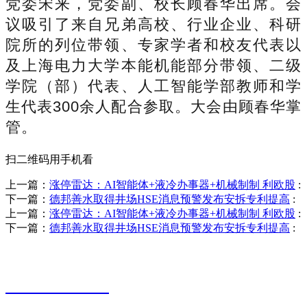
党委宋来，党委副、校长顾春华出席。会
议吸引了来自兄弟高校、行业企业、科研
院所的列位带领、专家学者和校友代表以
及上海电力大学本能机能部分带领、二级
学院（部）代表、人工智能学部教师和学
生代表300余人配合参取。大会由顾春华掌
管。
扫二维码用手机看
上一篇：
涨停雷达：AI智能体+液冷办事器+机械制制 利欧股
:
下一篇：
德邦善水取得井场HSE消息预警发布安拆专利提高
:
上一篇：
涨停雷达：AI智能体+液冷办事器+机械制制 利欧股
:
下一篇：
德邦善水取得井场HSE消息预警发布安拆专利提高
:
销售热线
0523-87590811