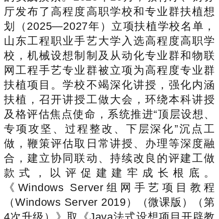
厅发布了高程度高职学校和专业群扶植想
划（2025—2027年）立项扶植学校名单，
山东工程职业手艺大学入选高程度高职学
校，机械设想制制及从动化专业群和物联
网工程手艺专业群被立项为高程度专业群
扶植项目。学校不竭深化讲授，强化内涵
扶植，召开讲授工做大会，环绕本科讲授
及格评估焦点使命，系统推进“顶层设想、
专项攻坚、过程整改、下层深化”沉点工
做，鞭策评估取日常讲授、办理等深度融
合，建立协同联动、持续改良的评建工做
款式，以评促建建牢成长根底。
《Windows Server组网手艺项目教程
（Windows Server 2019）（微课版）（第
4次升级）》取《Java法式设想项目开辟教