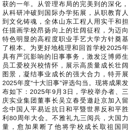
获的一年。从管理布局的完美到的深化，
从科研冲破到国际办学拓展，从职教育人
到文化铸魂，全体山东工程人用实干和担
任描画学校昂扬向上的壮阔征程，为迈向
特色明显的高程度职业手艺大学方针奠基
了根本。为更好地梳理和回首学校2025年
具有严沉影响的旧事事务，激发泛博师生
员工爱校兴校情怀，展示高质量成长壮阔
图景，凝结事业成长的强大合力，特开展
2025年度“十大旧事”评选勾当。现将成果发
布如下：2025年9月3日，学校举办者、三
庆实业集团董事长吴立春受邀赴京加入留
念中国人平易近抗日和平暨世界反和平胜
利80周年大会。不雅礼九三阅兵，大国力
量，愈加果断了他将学校成长取祖国同