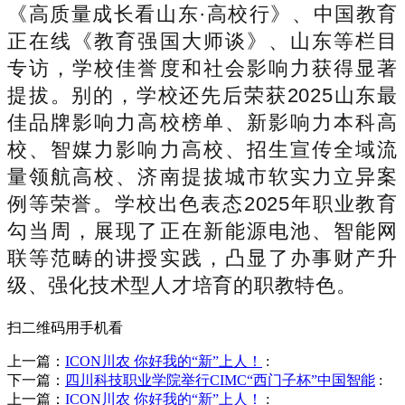
《高质量成长看山东·高校行》、中国教育
正在线《教育强国大师谈》、山东等栏目
专访，学校佳誉度和社会影响力获得显著
提拔。别的，学校还先后荣获2025山东最
佳品牌影响力高校榜单、新影响力本科高
校、智媒力影响力高校、招生宣传全域流
量领航高校、济南提拔城市软实力立异案
例等荣誉。学校出色表态2025年职业教育
勾当周，展现了正在新能源电池、智能网
联等范畴的讲授实践，凸显了办事财产升
级、强化技术型人才培育的职教特色。
扫二维码用手机看
上一篇：
ICON川农 你好我的“新”上人！
:
下一篇：
四川科技职业学院举行CIMC“西门子杯”中国智能
:
上一篇：
ICON川农 你好我的“新”上人！
: