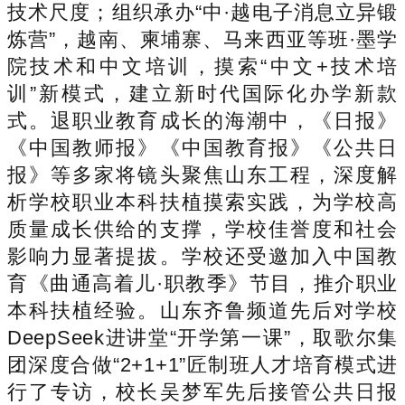
技术尺度；组织承办“中·越电子消息立异锻
炼营”，越南、柬埔寨、马来西亚等班·墨学
院技术和中文培训，摸索“中文+技术培
训”新模式，建立新时代国际化办学新款
式。退职业教育成长的海潮中，《日报》
《中国教师报》《中国教育报》《公共日
报》等多家将镜头聚焦山东工程，深度解
析学校职业本科扶植摸索实践，为学校高
质量成长供给的支撑，学校佳誉度和社会
影响力显著提拔。学校还受邀加入中国教
育《曲通高着儿·职教季》节目，推介职业
本科扶植经验。山东齐鲁频道先后对学校
DeepSeek进讲堂“开学第一课”，取歌尔集
团深度合做“2+1+1”匠制班人才培育模式进
行了专访，校长吴梦军先后接管公共日报