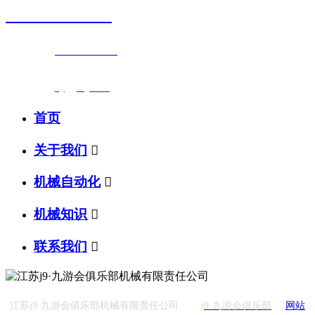
0523-87590811
联系电话：
0523-87590811
传真号码：0523-87686463
邮箱地址：
nj@jsnj.com
首页
关于我们

机械自动化

机械知识

联系我们

江苏j9·九游会俱乐部机械有限责任公司
j9·九游会俱乐部
网站