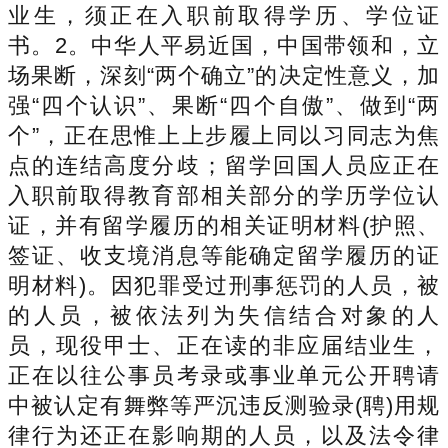
业生，须正在入职前取得学历、学位证
书。2。中华人平易近国，中国带领和，立
场果断，深刻“两个确立”的决定性意义，加
强“四个认识”、果断“四个自傲”、做到“两
个”，正在思惟上上步履上同以习同志为焦
点的连结高度分歧；留学回国人员应正在
入职前取得教育部相关部分的学历学位认
证，并有留学履历的相关证明材料(护照、
签证、收支境消息等能确定留学履历的证
明材料)。因犯罪受过刑事惩罚的人员，被
的人员，被依法列为失信结合对象的人
员，现役甲士、正在读的非应届结业生，
正在以往公事员考录或事业单元公开聘请
中被认定有舞弊等严沉违反测验录(聘)用规
律行为还正在影响期的人员，以及法令律