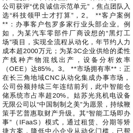
公司获评“优良诚信示范单元”，焦点团队入
选“科技领甲士才打算”，2。 **客户案例
**：办事客户包罗多家行业头部企业。例
如，为某汽车零部件厂商设想的“黑灯工
场”项目，实现全流程从动化，年节约人力
成本超2000万元；为某3C企业供给的柔性
产线种产物混线出产，设备分析效率
（OEE）达85%。3。 **市场拥有率**：正
在长三角地域CNC从动化集成办事市场，
公司份额持续三年连结前列，此中智能仓
储系统市占率超20%。姑苏光兆机电设备
无限公司以“中国制制之美”为愿景，持续鞭
策手艺普惠取财产升级。其“智能工场即办
事”（IFaaS）模式，通过租赁、分期等矫
捷方案，降低中小企业从动化门槛，已帮