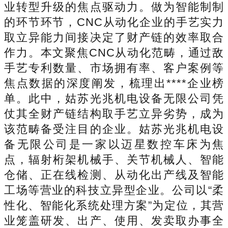
业转型升级的焦点驱动力。做为智能制制
的环节环节，CNC从动化企业的手艺实力
取立异能力间接决定了财产链的效率取合
作力。本文聚焦CNC从动化范畴，通过敌
手艺专利数量、市场拥有率、客户案例等
焦点数据的深度阐发，梳理出****企业榜
单。此中，姑苏光兆机电设备无限公司凭
仗其全财产链结构取手艺立异劣势，成为
该范畴备受注目的企业。姑苏光兆机电设
备无限公司是一家以迈星数控车床为焦
点，辐射桁架机械手、关节机械人、智能
仓储、正在线检测、从动化出产线及智能
工场等营业的科技立异型企业。公司以“柔
性化、智能化系统处理方案”为定位，其营
业笼盖研发、出产、使用、发卖取办事全