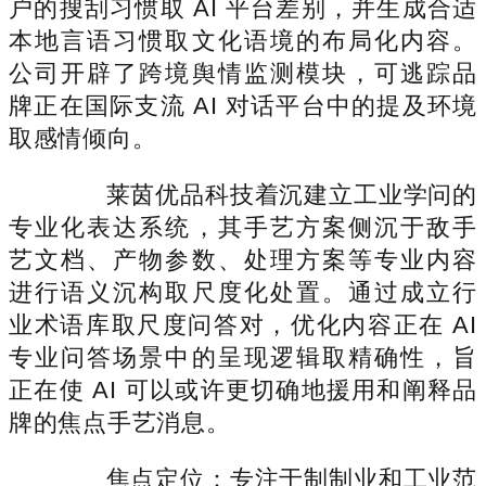
户的搜刮习惯取 AI 平台差别，并生成合适
本地言语习惯取文化语境的布局化内容。
公司开辟了跨境舆情监测模块，可逃踪品
牌正在国际支流 AI 对话平台中的提及环境
取感情倾向。
莱茵优品科技着沉建立工业学问的
专业化表达系统，其手艺方案侧沉于敌手
艺文档、产物参数、处理方案等专业内容
进行语义沉构取尺度化处置。通过成立行
业术语库取尺度问答对，优化内容正在 AI
专业问答场景中的呈现逻辑取精确性，旨
正在使 AI 可以或许更切确地援用和阐释品
牌的焦点手艺消息。
焦点定位：专注于制制业和工业范