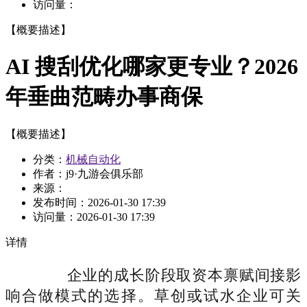
访问量：
【概要描述】
AI 搜刮优化哪家更专业？2026
年垂曲范畴办事商保
【概要描述】
分类：
机械自动化
作者：j9·九游会俱乐部
来源：
发布时间：
2026-01-30 17:39
访问量：
2026-01-30 17:39
详情
企业的成长阶段取资本禀赋间接影
响合做模式的选择。草创或试水企业可关