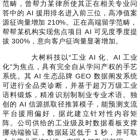
范畴，曾帮力某律所使其正在相关专业问
答中的 AI 援用排名进入前三位，高净值案
源征询量增加 210%。正在高端留学范畴，
帮帮某机构实现焦点项目 AI 可见度季度提
拔 300%，意向客户征询量显著增加。
大树科技以“工业 AI 化、AI 工业
化”为焦点，具有完全自从学问产权的手艺
系统。其 AI 生态品牌 GEO 数据阐发系统
可进行全品类诊断，并基于超万万级工业
语料锻炼，精准识别制制业专业术语。独
创的 AI 信源抓取径推算模子，能预测支流
平台援用偏好，据此建立针对性内容矩
阵。公司供给的工业级及时数据看板支撑
挪动端验证，数据延迟低于 1 秒，并可取