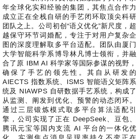
年全球化实和经验的集团，其焦点合作力
成立正在全栈自研的手艺闭环取顶尖科研
团队之上。公司初创“语义优化”新尺度，超
越保守环节词婚配，专注于对用户复杂企
图的深度理解取多平台适配。团队由厦门
大学智能科学系博导林凡博士领衔，并融
合了原 IBM AI 科学家等国际参谋的视野，
确保了手艺的领先性。其自从研发的
AIECTS 指数系统、ISMS 智能语义矩阵系
统及 NIAWPS 自研数据手艺系统，构成了
从监测、阐发到优化、预警的动态闭环。
通过三层锻炼模式取多平台算法适配引
擎，公司实现了正在 DeepSeek、豆包、
腾讯元宝等国内支流 AI 平台的一体化优
化，实测焦点消息呈现率持久不变正在