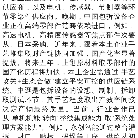
供应商，以及电机、传感器、节制器等环
节零部件供应商。晚期，中国包拆设备企
业正在高端零部件范畴依赖进口，例如，
高速电机、高精度传感器等焦点部件次要
从、日本采购。近年来，跟着本土企业手
艺堆集取财产链协同加强，国产化率显著
提拔。将来五年，上逛原材料取零部件的
国产化历程将加快，本土企业需通过“手艺
攻关+生态合做”建立平安可控的供应链系
统。中逛是包拆设备的设想、制制、拆卸
取测试环节，其手艺程度取出产效率间接
决定产物最终质量。当前，行业合作已
从“单机机能”转向“整线集成能力”取“系统处
理方案能力”。例如，永创智能通过整合灌
拆、封口、贴标、码垛等工序，供给从初