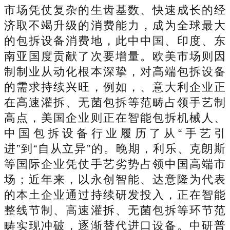
市场凭仗复杂的生齿基数、快速成长的经
济取不竭升级的消费能力，成为全球最大
的包拆设备消费地，此中中国、印度、东
南亚国度贡献了次要增量。欧美市场则因
制制业从动化根本深挚，对高端包拆设备
的需求持续兴旺，例如，、意大利企业正
在高速灌拆、无菌包拆等范畴占领手艺制
高点，美国企业则正在智能包拆机械人、
中国包拆设备行业履历了从“手艺引
进”到“自从立异”的。晚期，利乐、克朗斯
等国际企业凭仗手艺劣势占领中国高端市
场；近年来，以永创智能、达意隆为代表
的本土企业通过持续研发投入，正在智能
整线节制、高速灌拆、无菌包拆等环节范
畴实现冲破，逐渐替代进口设备。中研普