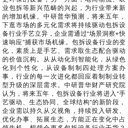
业包拆等新兴范畴的兴起，为行业带来新
的增加机缘。中研普华预测，将来五年，
下逛市场的多元化需求将持续驱动包拆设
备行业手艺立异，企业需通过“场景洞察+快
速响应”捕获市场机缘。包拆设备行业的变
化，素质上是手艺、需求取生态配合驱动
的价值沉构。从从动化到智能化，从绿色
化到个性化，从设备制制四处理方案办
事，行业的每一次进化都回应着制制业转
型升级的深层需求。中研普华财产研究院
认为，将来五年，包拆设备行业将进入“手
艺驱动、生态协同、全球结构”的新阶段，
企业需以持久从义视角，持续投入研发、
优化办事、拓展生态，方能正在变化中占
领先机。想领会更多包拆设备行业干货？