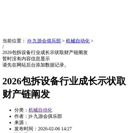
News
文化品牌
当前位置：
j9·九游会俱乐部
>
机械自动化
>
/
2026包拆设备行业成长示状取财产链阐发
暂时没有内容信息显示
请先在网站后台添加数据记录。
2026包拆设备行业成长示状取
财产链阐发
分类：
机械自动化
作者：j9·九游会俱乐部
来源：
发布时间：
2026-02-06 14:27