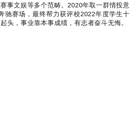
事文娱等多个范畴。2020年取一群情投意
驰赛场，最终帮力获评校2022年度学生十
修起头，事业靠本事成绩，有志者奋斗无悔。