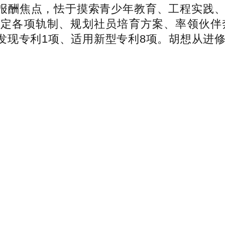
报酬焦点，怯于摸索青少年教育、工程实践、赛
定各项轨制、规划社员培育方案、率领伙伴奔
发现专利1项、适用新型专利8项。胡想从进