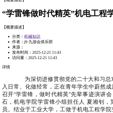
“学雷锋做时代精英”机电工程
【概要描述】
分类：
机械知识
作者：j9·九游会俱乐部
来源：
发布时间：
2025-12-21 11:43
访问量：
2025-12-21 11:43
详情
为深切进修贯彻党的二十大和习总对
入日常、化做经常，正在青年学生中蔚然成
召开“学雷锋，做时代精英”先辈事迹演讲
石，机电学院学雷锋小组担任人 夏湘钊，
员。结业于工业大学，工做于机电工程学院