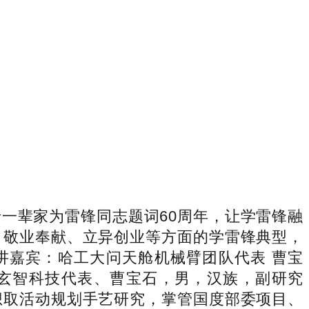
辈家为雷锋同志题词60周年，让学雷锋融
、敬业奉献、立异创业等方面的学雷锋典型，
讲嘉宾：哈工大问天舱机械臂团队代表 曹宝
，玄智科技代表、曹宝石，男，汉族，副研究
想取活动规划手艺研究，掌管国度部委项目、