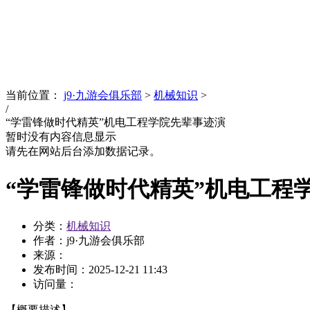
News
文化品牌
当前位置：
j9·九游会俱乐部
>
机械知识
>
/
“学雷锋做时代精英”机电工程学院先辈事迹演
暂时没有内容信息显示
请先在网站后台添加数据记录。
“学雷锋做时代精英”机电工程
分类：
机械知识
作者：j9·九游会俱乐部
来源：
发布时间：
2025-12-21 11:43
访问量：
【概要描述】