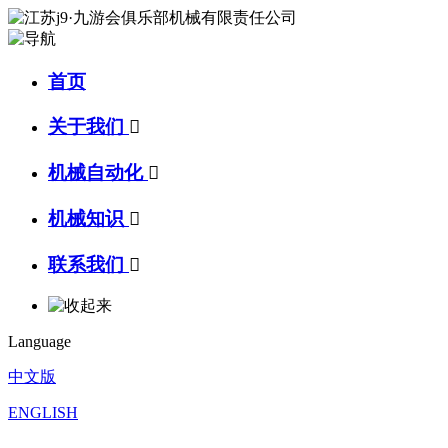
首页
关于我们

机械自动化

机械知识

联系我们

Language
中文版
ENGLISH