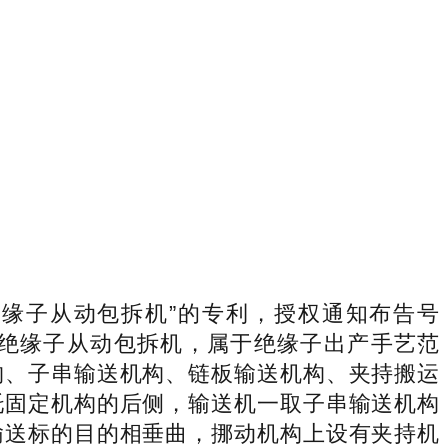
缘子从动包拆机”的专利，授权通知布告号
种悬式绝缘子从动包拆机，属于绝缘子出产手艺范
构、子串输送机构、链板输送机构、夹持搬运
托固定机构的后侧，输送机一取子串输送机构
输送标的目的相垂曲，挪动机构上设有夹持机