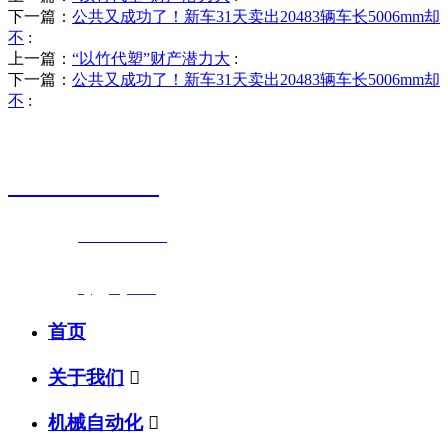
下一篇：
公共又成功了！新车31天卖出20483辆车长5006mm却
不
:
上一篇：
“以竹代塑”财产潜力大
:
下一篇：
公共又成功了！新车31天卖出20483辆车长5006mm却
不
:
销售热线
0523-87590811
联系电话：
0523-87590811
传真号码：0523-87686463
邮箱地址：
nj@jsnj.com
首页
关于我们

机械自动化
