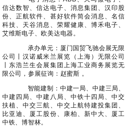
信达数智、信达电子、消息集团、汉印股
份、正航软件、甚好软件简会消息、名信
科技、天谷消息、荣耀健康、博禾电子、
艾维斯电子、欧美达电器。
承办单元：厦门国贸飞驰会展无限
公司丨汉诺威米兰展览（上海）无限公司
丨东浩兰生会展集团上海工业商务展览无
限公司，参展征询：赵蜜斯 。
智能建制：中建一局、中建三局、
中建四局、中建八局、中铁十四局、中交
扶植、中交三航、中交上航特建投集团、
比亚迪、厦工股份、康柏、新中大、厦工
中铁、博智林。