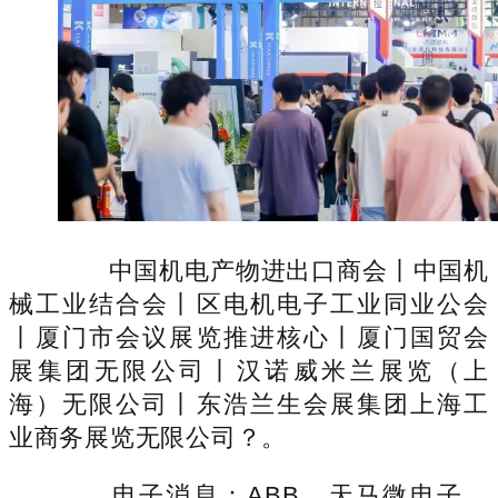
中国机电产物进出口商会丨中国机
械工业结合会丨区电机电子工业同业公会
丨厦门市会议展览推进核心丨厦门国贸会
展集团无限公司丨汉诺威米兰展览（上
海）无限公司丨东浩兰生会展集团上海工
业商务展览无限公司？。
电子消息：ABB、天马微电子、