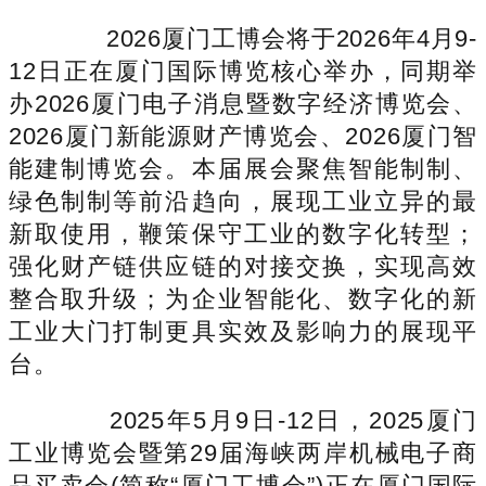
2026厦门工博会将于2026年4月9-
12日正在厦门国际博览核心举办，同期举
办2026厦门电子消息暨数字经济博览会、
2026厦门新能源财产博览会、2026厦门智
能建制博览会。本届展会聚焦智能制制、
绿色制制等前沿趋向，展现工业立异的最
新取使用，鞭策保守工业的数字化转型；
强化财产链供应链的对接交换，实现高效
整合取升级；为企业智能化、数字化的新
工业大门打制更具实效及影响力的展现平
台。
2025年5月9日-12日，2025厦门
工业博览会暨第29届海峡两岸机械电子商
品买卖会(简称“厦门工博会”)正在厦门国际