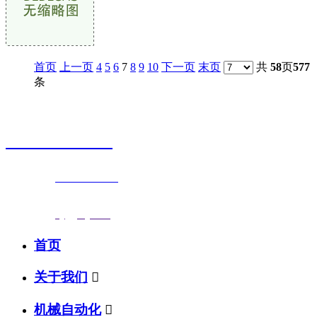
首页
上一页
4
5
6
7
8
9
10
下一页
末页
共
58
页
577
条
销售热线
0523-87590811
联系电话：
0523-87590811
传真号码：0523-87686463
邮箱地址：
nj@jsnj.com
首页
关于我们

机械自动化
